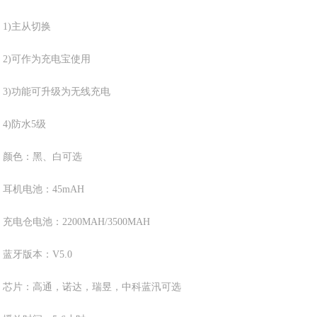
1)主从切换
2)可作为充电宝使用
3)功能可升级为无线充电
4)防水
5
级
颜色：黑、白可选
耳机电池：
45mAH
充电仓电池：
2200MAH/3500MAH
蓝牙版本：
V5.0
芯片：
高通，诺达，瑞昱，中科蓝汛
可选